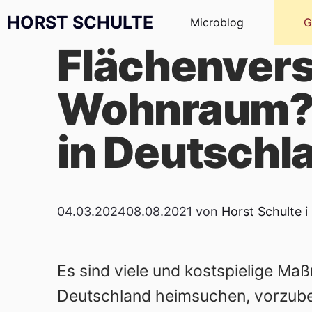
Zum Inhalt springen
HORST SCHULTE
Microblog
G
Flächenvers
Wohnraum? 5
in Deutschl
04.03.2024
08.08.2021
von
Horst Schulte
i
Es sind viele und kostspielige Ma
Deutschland heimsuchen, vorzube