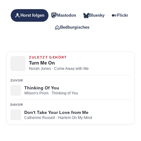
Horst folgen
Mastodon
Bluesky
Flickr
Bedburgisches
ZULETZT GEHÖRT
Turn Me On
Norah Jones
· Come Away with Me
ZUVOR
Thinking Of You
Wilson's Prom
· Thinking of You
DAVOR
Don't Take Your Love from Me
Catherine Russell
· Harlem On My Mind