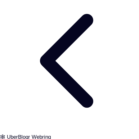
🕸️ UberBlogr Webring