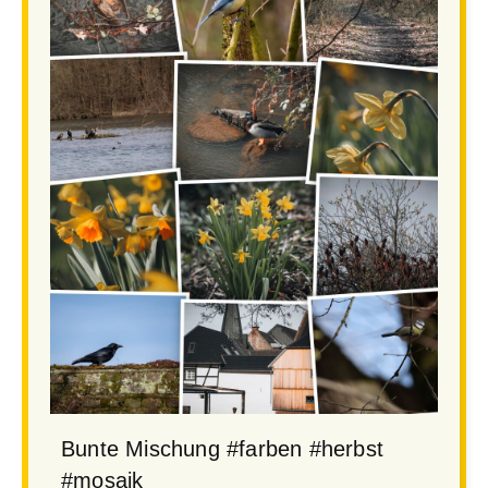
Bunte Mischung
#farben
#herbst
#mosaik