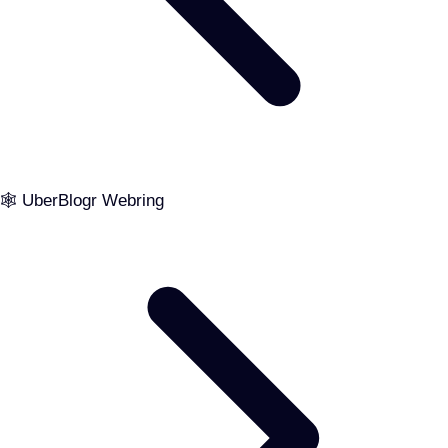
🕸️ UberBlogr Webring