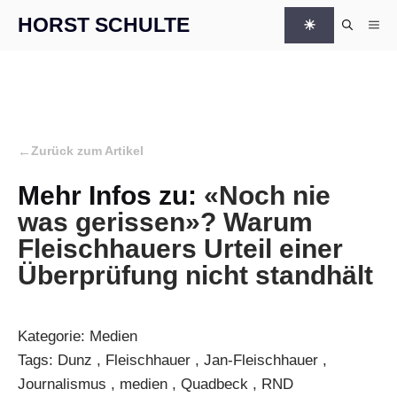
Zum Inhalt springen
HORST SCHULTE
☀
Me
←
Zurück zum Artikel
Mehr Infos zu:
«Noch nie
was gerissen»? Warum
Fleischhauers Urteil einer
Überprüfung nicht standhält
Kategorie:
Medien
Tags:
Dunz
,
Fleischhauer
,
Jan-Fleischhauer
,
Journalismus
,
medien
,
Quadbeck
,
RND