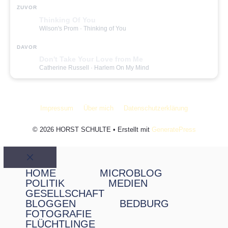
ZUVOR
Thinking Of You
Wilson's Prom
· Thinking of You
DAVOR
Don't Take Your Love from Me
Catherine Russell
· Harlem On My Mind
Impressum
Über mich
Datenschutzerklärung
© 2026 HORST SCHULTE
• Erstellt mit
GeneratePress
Schließen
HOME
MICROBLOG
POLITIK
MEDIEN
GESELLSCHAFT
BLOGGEN
BEDBURG
FOTOGRAFIE
FLÜCHTLINGE