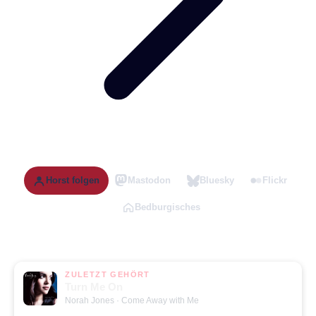
Horst folgen
Mastodon
Bluesky
Flickr
Bedburgisches
ZULETZT GEHÖRT
Turn Me On
Norah Jones
· Come Away with Me