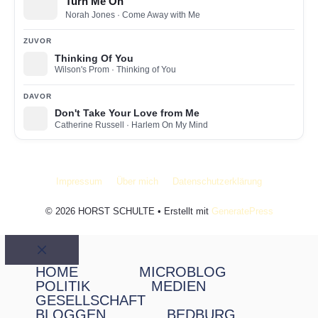
Turn Me On
Norah Jones
· Come Away with Me
ZUVOR
Thinking Of You
Wilson's Prom
· Thinking of You
DAVOR
Don't Take Your Love from Me
Catherine Russell
· Harlem On My Mind
Impressum
Über mich
Datenschutzerklärung
© 2026 HORST SCHULTE
• Erstellt mit
GeneratePress
Schließen
HOME
MICROBLOG
POLITIK
MEDIEN
GESELLSCHAFT
BLOGGEN
BEDBURG