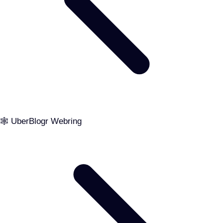
🕸️ UberBlogr Webring