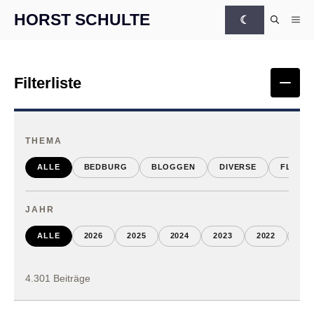
Zum Inhalt springen
HORST SCHULTE
☾
Me
Filterliste
Filte
THEMA
ALLE
BEDBURG
BLOGGEN
DIVERSE
FLÜCH
JAHR
ALLE
2026
2025
2024
2023
2022
202
4.301 Beiträge