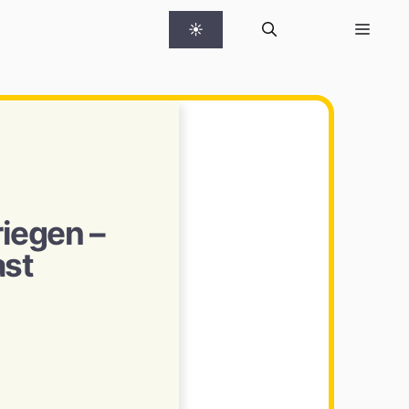
☀
riegen –
ast