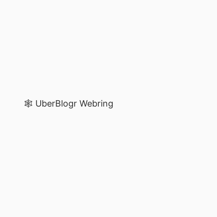
🕸️ UberBlogr Webring