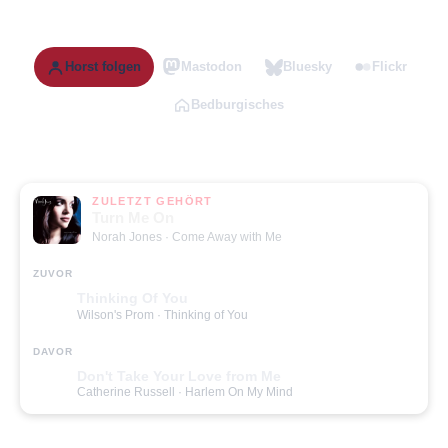
Horst folgen
Mastodon
Bluesky
Flickr
Bedburgisches
ZULETZT GEHÖRT
Turn Me On
Norah Jones
· Come Away with Me
ZUVOR
Thinking Of You
Wilson's Prom
· Thinking of You
DAVOR
Don't Take Your Love from Me
Catherine Russell
· Harlem On My Mind