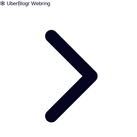
🕸️ UberBlogr Webring