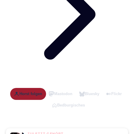
Horst folgen
Mastodon
Bluesky
Flickr
Bedburgisches
ZULETZT GEHÖRT