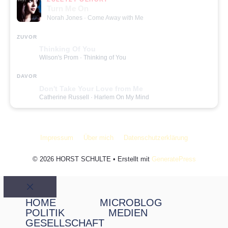
Turn Me On
Norah Jones
· Come Away with Me
ZUVOR
Thinking Of You
Wilson's Prom
· Thinking of You
DAVOR
Don't Take Your Love from Me
Catherine Russell
· Harlem On My Mind
Impressum
Über mich
Datenschutzerklärung
© 2026 HORST SCHULTE
• Erstellt mit
GeneratePress
Schließen
HOME
MICROBLOG
POLITIK
MEDIEN
GESELLSCHAFT