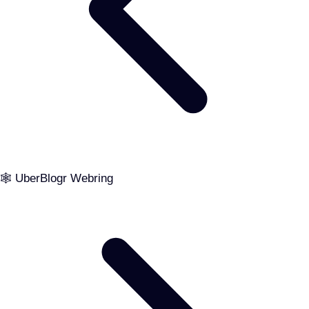
🕸️ UberBlogr Webring