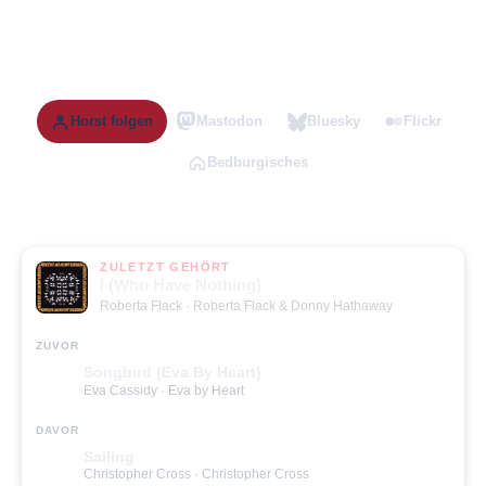
Horst folgen
Mastodon
Bluesky
Flickr
Bedburgisches
ZULETZT GEHÖRT
I (Who Have Nothing)
Roberta Flack
· Roberta Flack & Donny Hathaway
ZUVOR
Songbird (Eva By Heart)
Eva Cassidy
· Eva by Heart
DAVOR
Sailing
Christopher Cross
· Christopher Cross