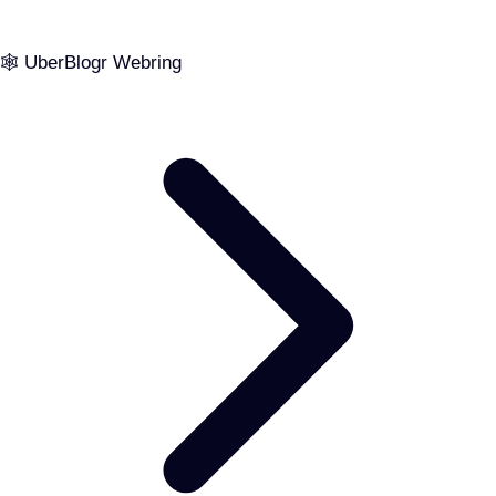
🕸️ UberBlogr Webring