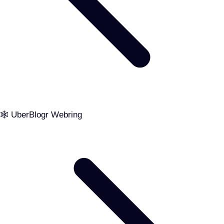
🕸️ UberBlogr Webring