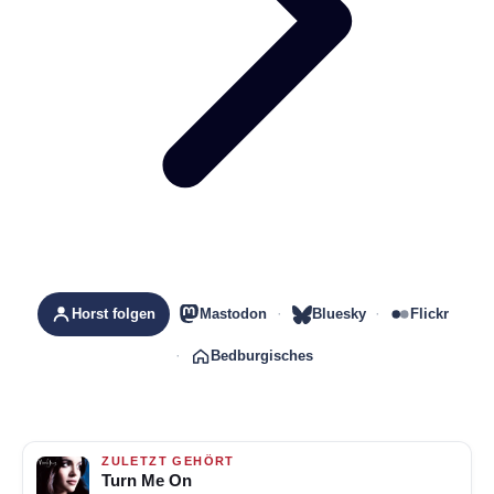
Horst folgen
Mastodon
Bluesky
Flickr
Bedburgisches
ZULETZT GEHÖRT
Turn Me On