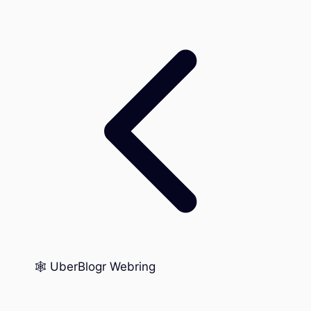
🕸️ UberBlogr Webring