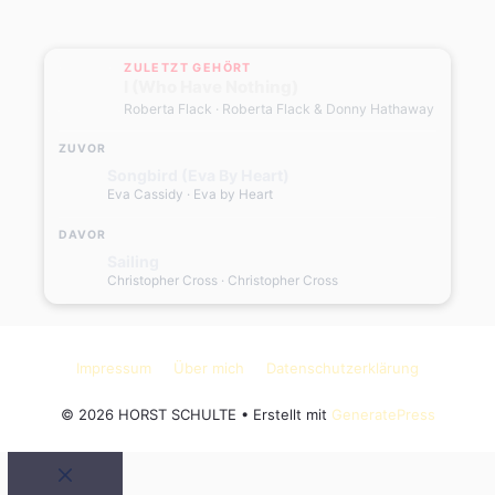
ZULETZT GEHÖRT
I (Who Have Nothing)
Roberta Flack
· Roberta Flack & Donny Hathaway
ZUVOR
Songbird (Eva By Heart)
Eva Cassidy
· Eva by Heart
DAVOR
Sailing
Christopher Cross
· Christopher Cross
Impressum
Über mich
Datenschutzerklärung
© 2026 HORST SCHULTE
• Erstellt mit
GeneratePress
Schließen