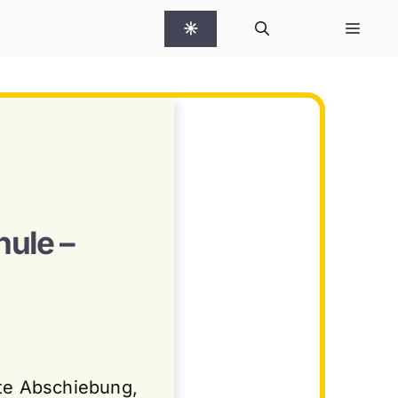
☀
ule –
rte Abschiebung,