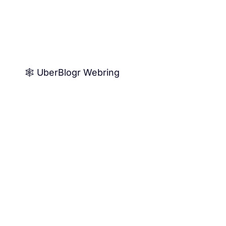
🕸️ UberBlogr Webring