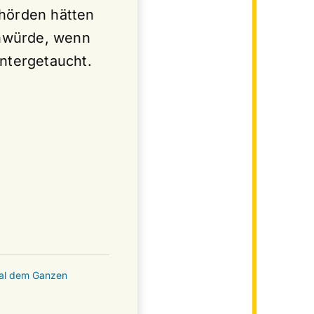
ehörden hätten
enwürde, wenn
untergetaucht.
mal dem Ganzen