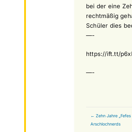
bei der eine Ze
rechtmäßig geh
Schüler dies be
—-
https://ift.tt/p
—-
← Zehn Jahre „Fefes 
Arschlochnerds