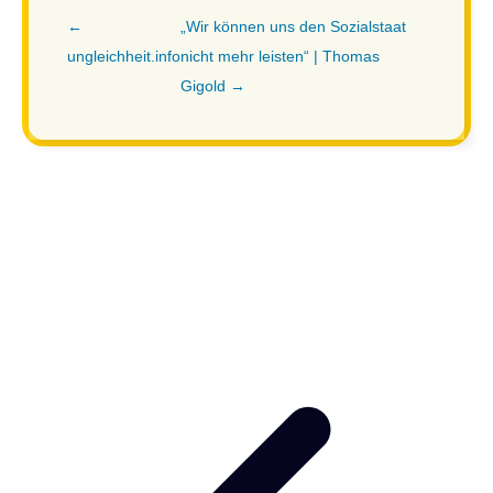
←
„Wir können uns den Sozialstaat
ungleichheit.info
nicht mehr leisten“ | Thomas
Gigold →