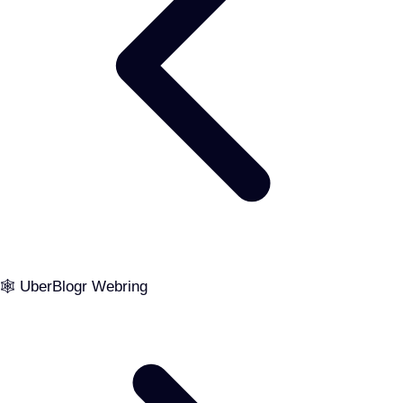
🕸️ UberBlogr Webring