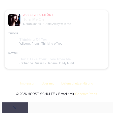
ZULETZT GEHÖRT
Turn Me On
Norah Jones
· Come Away with Me
ZUVOR
Thinking Of You
Wilson's Prom
· Thinking of You
DAVOR
Don't Take Your Love from Me
Catherine Russell
· Harlem On My Mind
Impressum
Über mich
Datenschutzerklärung
© 2026 HORST SCHULTE
• Erstellt mit
GeneratePress
Schließen