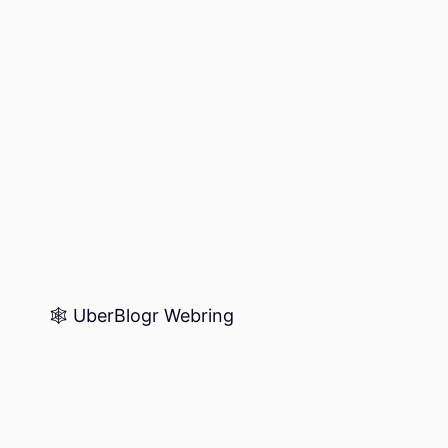
🕸️ UberBlogr Webring