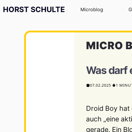
Zum Inhalt springen
HORST SCHULTE
Microblog
G
MICRO 
Was darf 
07.02.2025
1 MINU
Droid Boy hat e
auch „eine akt
gerade.
Ein Bl