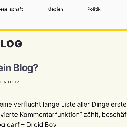
esellschaft
Medien
Politik
BLOG
ein Blog?
TEN LESEZEIT
ine verflucht lange Liste aller Dinge erste
ivierte Kommentarfunktion“ zählt, beschäf
og darf – Droid Boy