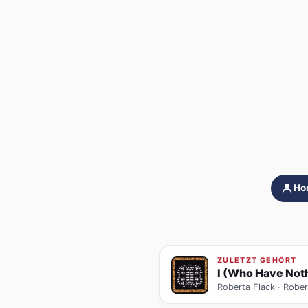
Hor
ZULETZT GEHÖRT
I (Who Have Not
Roberta Flack
· Robe