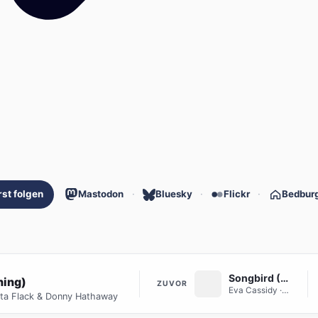
st folgen
Mastodon
Bluesky
Flickr
Bedbur
Songbird (Eva By Heart)
hing)
ZUVOR
Eva Cassidy
· Eva by Heart
rta Flack & Donny Hathaway