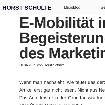
Zum Inhalt springen
HORST SCHULTE
Microblog
Ge
E-Mobilität 
Begeisterun
des Marketi
20.04.2025
von
Horst Schulte
i
Wenn man nachsieht, wie teuer das der
Artikel
erst gar nicht lesen. Nicht aus N
Das Auto kostet in der Grundausstattung