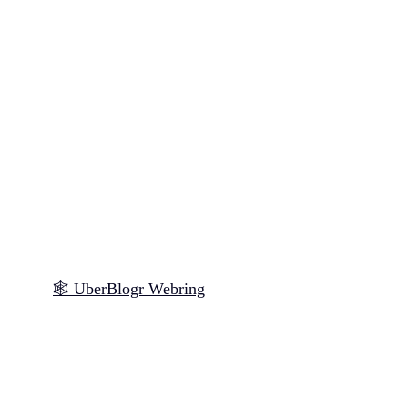
🕸️ UberBlogr Webring