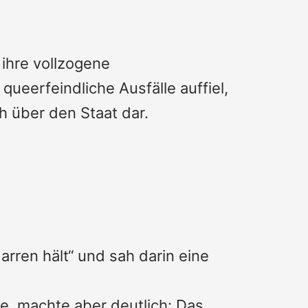
ihre vollzogene
ueerfeindliche Ausfälle auffiel,
ph über den Staat dar.
ren hält“ und sah darin eine
le, machte aber deutlich: Das