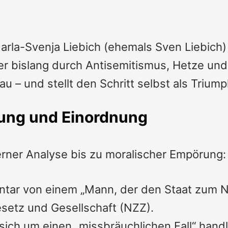
rla-Svenja Liebich (ehemals Sven Liebich) 
 bislang durch Antisemitismus, Hetze und q
rau – und stellt den Schritt selbst als Trium
ung und Einordnung
erner Analyse bis zu moralischer Empörung:
ar von einem „Mann, der den Staat zum Nar
setz und Gesellschaft (
NZZ
).
sich um einen „missbräuchlichen Fall“ hand