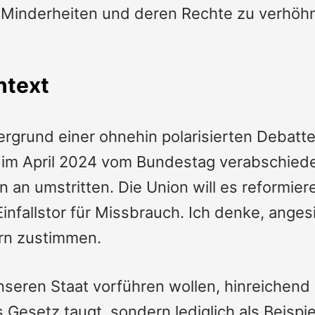
m Minderheiten und deren Rechte zu verhöh
ntext
ergrund einer ohnehin polarisierten Debatt
im April 2024 vom Bundestag verabschiedet
 an umstritten. Die Union will es reformier
 Einfallstor für Missbrauch. Ich denke, ange
rn zustimmen.
 unseren Staat vorführen wollen, hinreichen
Gesetz taugt, sondern lediglich als Beispiel