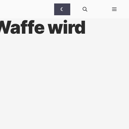
☾
Waffe wird