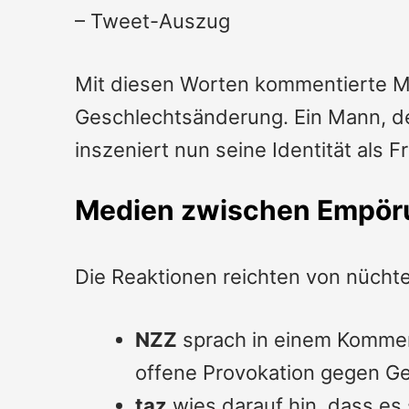
–
Tweet-Auszug
Mit diesen Worten kommentierte Ma
Geschlechtsänderung. Ein Mann, der
inszeniert nun seine Identität als F
Medien zwischen Empör
Die Reaktionen reichten von nücht
NZZ
sprach in einem Komment
offene Provokation gegen Ge
taz
wies darauf hin, dass es 