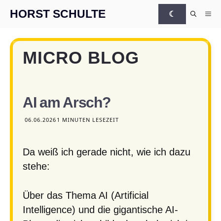
Zum Inhalt springen
HORST SCHULTE
☾
Me
MICRO BLOG
AI am Arsch?
06.06.2026
1 MINUTEN LESEZEIT
Da weiß ich gerade nicht, wie ich dazu
stehe:
Über das Thema AI (Artificial
Intelligence) und die gigantische AI-