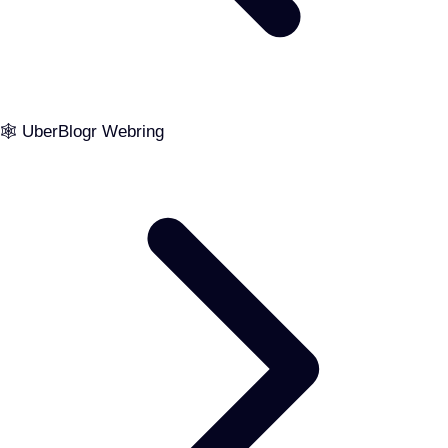
🕸️ UberBlogr Webring