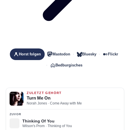
Horst folgen
Mastodon
Bluesky
Flickr
Bedburgisches
ZULETZT GEHÖRT
Turn Me On
Norah Jones
· Come Away with Me
ZUVOR
Thinking Of You
Wilson's Prom
· Thinking of You