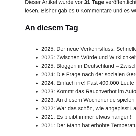
Dieser Artikel wurde vor
31 Tage
veröffentlich
lesen. Bisher gab es
0
Kommentare und es wur
An diesem Tag
2025:
Der neue Verkehrsfluss: Schnelle
2025:
Zwischen Würde und Wirklichkeit:
2025:
Bloggen in Deutschland – Zwis
2024:
Die Frage nach der sozialen Gere
2024:
Einfach irre! Fast 400.000 Leut
2023:
Kommt das Rauchverbot im Auto 
2023:
An diesem Wochenende spielen Er
2022:
War das schön, wie angepisst L
2021:
Es bleibt immer etwas hängen!
2021:
Der Mann hat erhöhte Temperatur