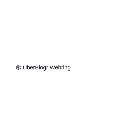
🕸️ UberBlogr Webring