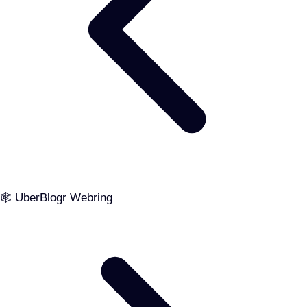
🕸️ UberBlogr Webring