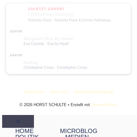
ZULETZT GEHÖRT
I (Who Have Nothing)
Roberta Flack
· Roberta Flack & Donny Hathaway
ZUVOR
Songbird (Eva By Heart)
Eva Cassidy
· Eva by Heart
DAVOR
Sailing
Christopher Cross
· Christopher Cross
Impressum
Über mich
Datenschutzerklärung
© 2026 HORST SCHULTE
• Erstellt mit
GeneratePress
Schließen
HOME
MICROBLOG