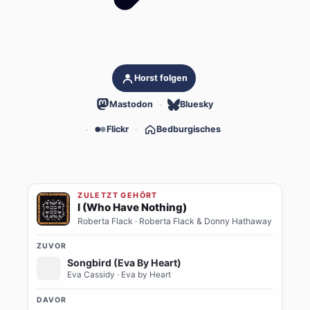
Horst folgen
Mastodon
Bluesky
Flickr
Bedburgisches
ZULETZT GEHÖRT
I (Who Have Nothing)
Roberta Flack
· Roberta Flack & Donny Hathaway
ZUVOR
Songbird (Eva By Heart)
Eva Cassidy
· Eva by Heart
DAVOR