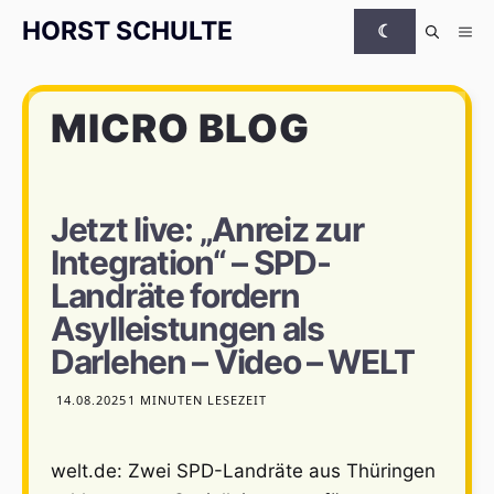
Zum Inhalt springen
HORST SCHULTE
☾
Me
MICRO BLOG
Jetzt live: „Anreiz zur
Integration“ – SPD-
Landräte fordern
Asylleistungen als
Darlehen – Video – WELT
14.08.2025
1 MINUTEN LESEZEIT
welt.de: Zwei SPD-Landräte aus Thüringen