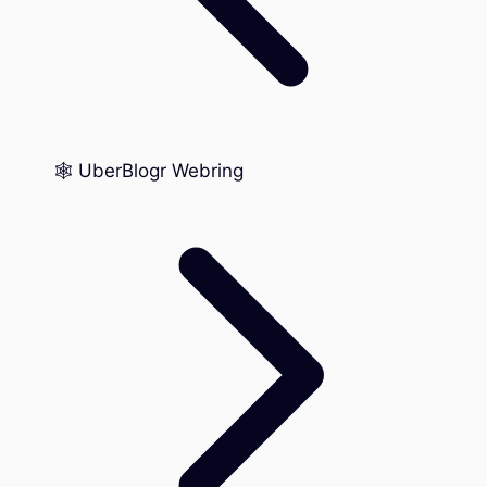
🕸️ UberBlogr Webring