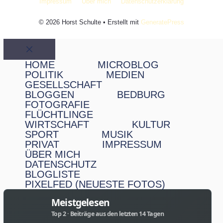
Impressum
Über mich
Datenschutzerklärung
© 2026 Horst Schulte
• Erstellt mit
GeneratePress
Schließen
HOME
MICROBLOG
POLITIK
MEDIEN
GESELLSCHAFT
BLOGGEN
BEDBURG
FOTOGRAFIE
FLÜCHTLINGE
WIRTSCHAFT
KULTUR
SPORT
MUSIK
PRIVAT
IMPRESSUM
ÜBER MICH
DATENSCHUTZ
BLOGLISTE
PIXELFED (NEUESTE FOTOS)
Meistgelesen
Top 2 · Beiträge aus den letzten 14 Tagen