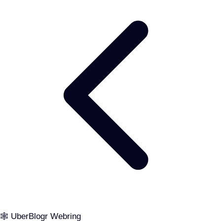
🕸️ UberBlogr Webring