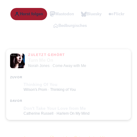
Horst folgen
Mastodon
Bluesky
Flickr
Bedburgisches
ZULETZT GEHÖRT
Turn Me On
Norah Jones
· Come Away with Me
ZUVOR
Thinking Of You
Wilson's Prom
· Thinking of You
DAVOR
Don't Take Your Love from Me
Catherine Russell
· Harlem On My Mind