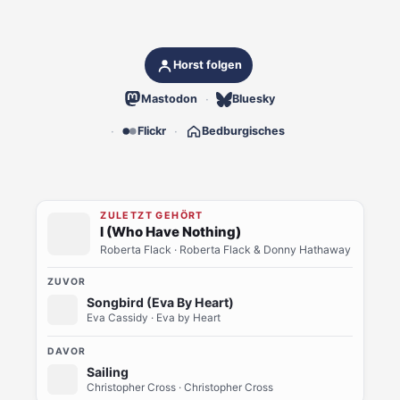
Horst folgen
Mastodon
Bluesky
Flickr
Bedburgisches
ZULETZT GEHÖRT
I (Who Have Nothing)
Roberta Flack
· Roberta Flack & Donny Hathaway
ZUVOR
Songbird (Eva By Heart)
Eva Cassidy
· Eva by Heart
DAVOR
Sailing
Christopher Cross
· Christopher Cross