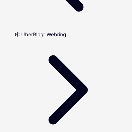
🕸️ UberBlogr Webring