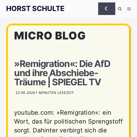
Zum Inhalt springen
HORST SCHULTE
☾
Me
MICRO BLOG
»Remigration«: Die AfD
und ihre Abschiebe-
Träume | SPIEGEL TV
23.06.2026
1 MINUTEN LESEZEIT
youtube.com: »Remigration«: ein
Wort, das für politischen Sprengstoff
sorgt. Dahinter verbirgt sich die