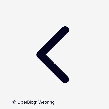
🕸️ UberBlogr Webring