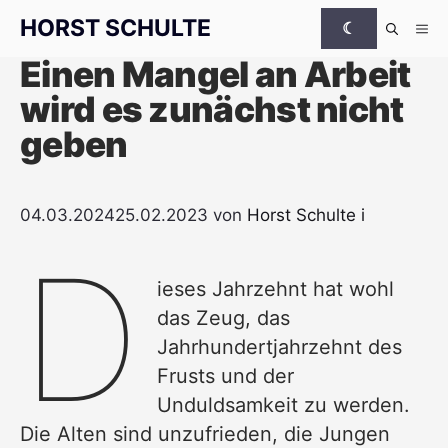
Zum Inhalt springen
HORST SCHULTE
☾
Me
Einen Mangel an Arbeit
wird es zunächst nicht
geben
04.03.2024
25.02.2023
von
Horst Schulte
i
D
ieses Jahrzehnt hat wohl
das Zeug, das
Jahrhundertjahrzehnt des
Frusts und der
Unduldsamkeit zu werden.
Die Alten sind unzufrieden, die Jungen