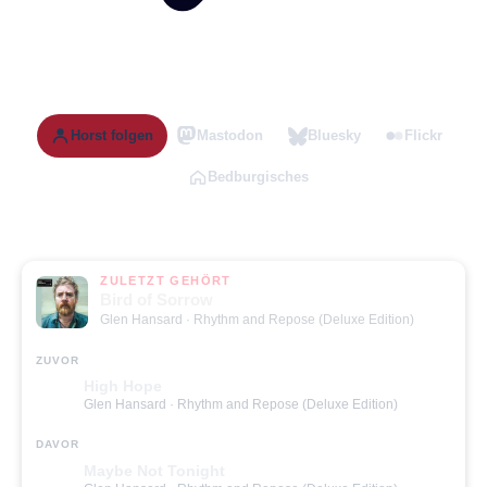
Horst folgen
Mastodon
Bluesky
Flickr
Bedburgisches
ZULETZT GEHÖRT
Bird of Sorrow
Glen Hansard
· Rhythm and Repose (Deluxe Edition)
ZUVOR
High Hope
Glen Hansard
· Rhythm and Repose (Deluxe Edition)
DAVOR
Maybe Not Tonight