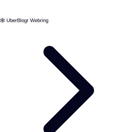
🕸️ UberBlogr Webring