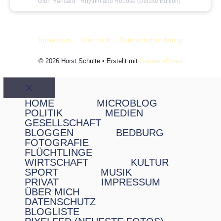
Glen Hansard
· Rhythm and Repose (Deluxe Edition)
Impressum
Über mich
Datenschutzerklärung
© 2026 Horst Schulte
• Erstellt mit
GeneratePress
Schließen
HOME
MICROBLOG
POLITIK
MEDIEN
GESELLSCHAFT
BLOGGEN
BEDBURG
FOTOGRAFIE
FLÜCHTLINGE
WIRTSCHAFT
KULTUR
SPORT
MUSIK
PRIVAT
IMPRESSUM
ÜBER MICH
DATENSCHUTZ
BLOGLISTE