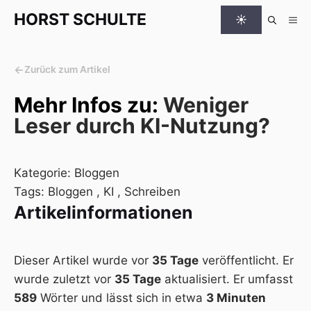
Zum Inhalt springen
HORST
SCHULTE
☀
Me
←
Zurück zum Artikel
Mehr Infos zu:
Weniger
Leser durch KI-Nutzung?
Kategorie:
Bloggen
Tags:
Bloggen
,
KI
,
Schreiben
Artikelinformationen
Dieser Artikel wurde vor
35 Tage
veröffentlicht. Er
wurde zuletzt vor
35 Tage
aktualisiert. Er umfasst
589
Wörter und lässt sich in etwa
3 Minuten