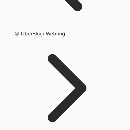
🕸️ UberBlogr Webring