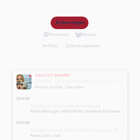
Horst folgen
Mastodon
Bluesky
Flickr
Bedburgisches
ZULETZT GEHÖRT
Dvořák: 7 Gipsy Melodies, Op. 55, B. 104: No. 4, Als die alte Mutter (Transcr. for Trumpet and Orchestra)
Antonín Dvořák
· Storyteller
ZUVOR
Cavalleria Rusticana: Intermezzo
Pietro Mascagni
· MASCAGNI: Cavalleria Rusticana
DAVOR
Ständchen in D Minor (After Schubert), S. 560
Franz Liszt
· Liszt