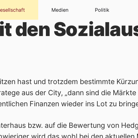
esellschaft
Medien
Politik
it den Soziala
itzen hast und trotzdem bestimmte Kürzu
ratege aus der City, „dann sind die Mär
entlichen Finanzen wieder ins Lot zu bring
Unterhaus bzw. auf die Bewertung von Hedge
hwieriger wird das wohl bei den aktuellen