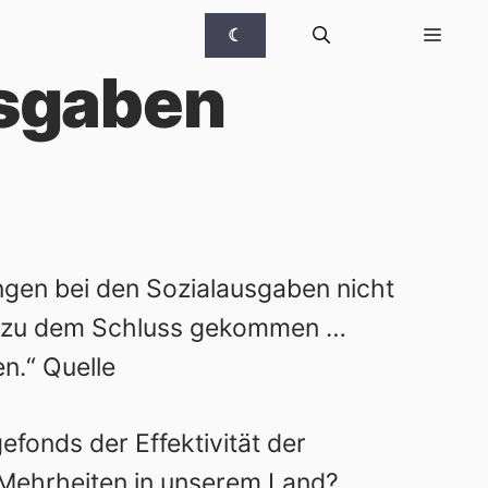
☾
usgaben
ngen bei den Sozialausgaben nicht
kte zu dem Schluss gekommen …
en.“
Quelle
fonds der Effektivität der
 Mehrheiten in unserem Land?