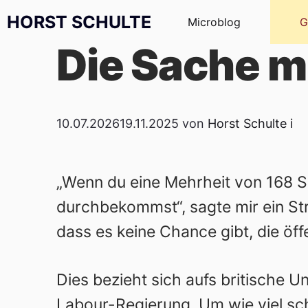
Zum Inhalt springen
HORST SCHULTE
Microblog
G
Die Sache m
10.07.2026
19.11.2025
von
Horst Schulte
i
„Wenn du eine Mehrheit von 168 S
durchbekommst“, sagte mir ein St
dass es keine Chance gibt, die öff
Dies bezieht sich aufs britische 
Labour-Regierung. Um wie viel sc