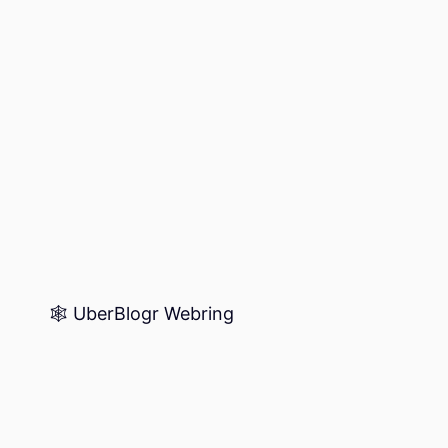
🕸️ UberBlogr Webring