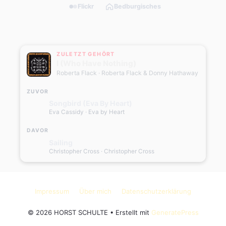
Flickr
Bedburgisches
ZULETZT GEHÖRT
I (Who Have Nothing)
Roberta Flack
· Roberta Flack & Donny Hathaway
ZUVOR
Songbird (Eva By Heart)
Eva Cassidy
· Eva by Heart
DAVOR
Sailing
Christopher Cross
· Christopher Cross
Impressum
Über mich
Datenschutzerklärung
© 2026 HORST SCHULTE
• Erstellt mit
GeneratePress