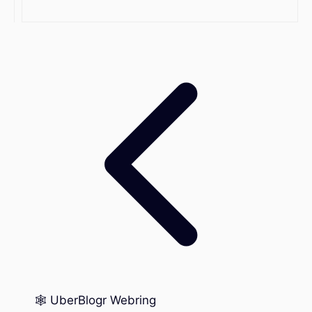
🕸️ UberBlogr Webring