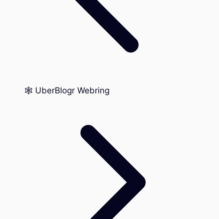
🕸️ UberBlogr Webring