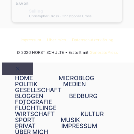
DAVOR
Sailing
Christopher Cross
· Christopher Cross
Impressum
Über mich
Datenschutzerklärung
© 2026 HORST SCHULTE
• Erstellt mit
GeneratePress
Schließen
HOME
MICROBLOG
POLITIK
MEDIEN
GESELLSCHAFT
BLOGGEN
BEDBURG
FOTOGRAFIE
FLÜCHTLINGE
WIRTSCHAFT
KULTUR
SPORT
MUSIK
PRIVAT
IMPRESSUM
ÜBER MICH