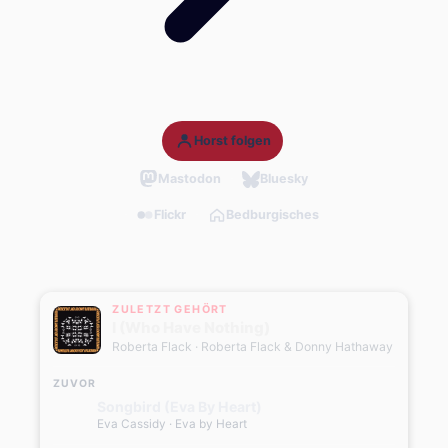
Horst folgen
Mastodon
Bluesky
Flickr
Bedburgisches
ZULETZT GEHÖRT
I (Who Have Nothing)
Roberta Flack
· Roberta Flack & Donny Hathaway
ZUVOR
Songbird (Eva By Heart)
Eva Cassidy
· Eva by Heart