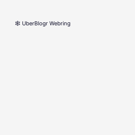
🕸️ UberBlogr Webring