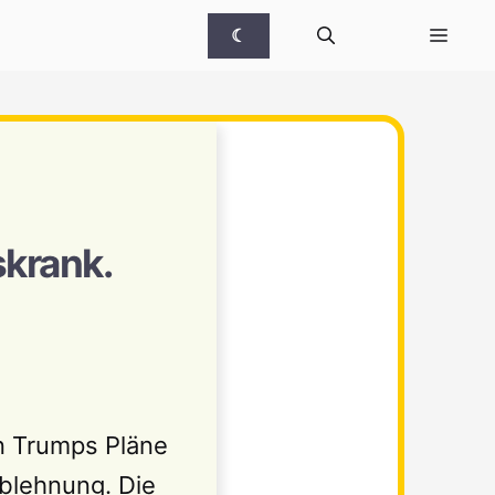
☾
skrank.
en Trumps Pläne
blehnung. Die