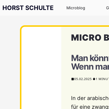
Zum Inhalt springen
HORST SCHULTE
Microblog
G
MICRO 
Man könnt
Wenn man
05.02.2025
1 MINU
In der arabisc
für eine zwang