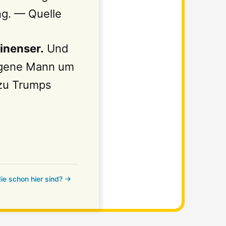
ung. —
Quelle
tinenser.
Und
angene Mann um
 zu Trumps
die schon hier sind? →