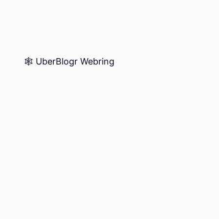
🕸️ UberBlogr Webring