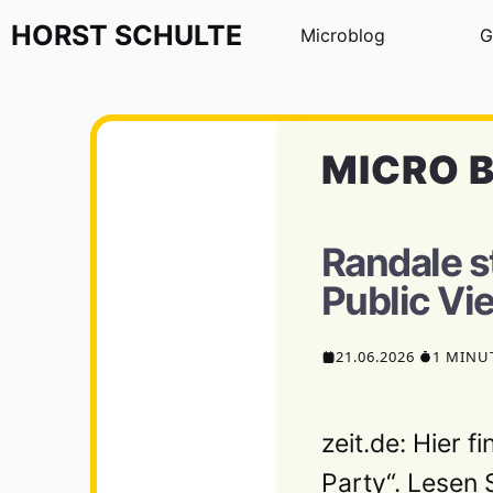
Zum Inhalt springen
HORST
SCHULTE
Microblog
G
MICRO 
Randale s
Public Vi
21.06.2026
1 MINU
zeit.de: Hier 
Party“. Lesen 