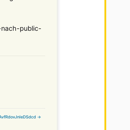
-nach-public-
AvfRdovJnIeDSdcd →