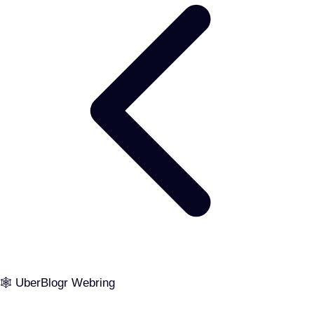
🕸️ UberBlogr Webring