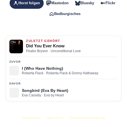
Horst folgen
Mastodon
Bluesky
Flickr
Bedburgisches
ZULETZT GEHÖRT
Did You Ever Know
Peabo Bryson
· Unconditional Love
ZUVOR
I (Who Have Nothing)
Roberta Flack
· Roberta Flack & Donny Hathaway
DAVOR
Songbird (Eva By Heart)
Eva Cassidy
· Eva by Heart
Impressum
Über mich
Datenschutzerklärung