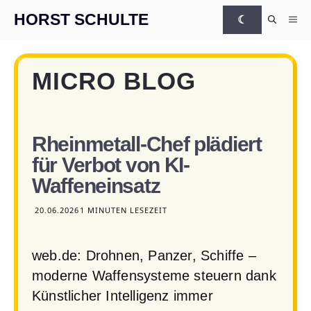
Zum Inhalt springen
HORST SCHULTE
☾
Me
MICRO BLOG
Rheinmetall-Chef plädiert
für Verbot von KI-
Waffeneinsatz
20.06.2026
1 MINUTEN LESEZEIT
web.de: Drohnen, Panzer, Schiffe –
moderne Waffensysteme steuern dank
Künstlicher Intelligenz immer