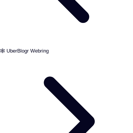
🕸️ UberBlogr Webring