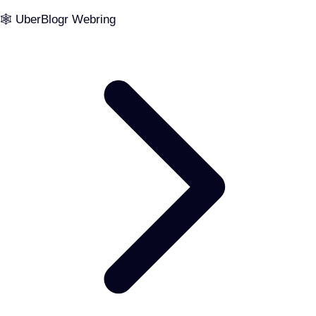
🕸️ UberBlogr Webring