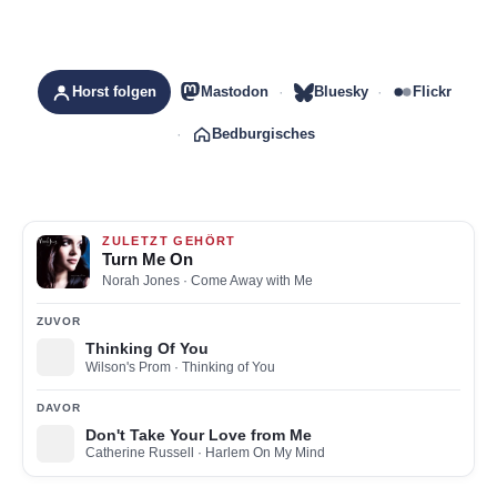
Horst folgen
Mastodon
Bluesky
Flickr
Bedburgisches
ZULETZT GEHÖRT
Turn Me On
Norah Jones
· Come Away with Me
ZUVOR
Thinking Of You
Wilson's Prom
· Thinking of You
DAVOR
Don't Take Your Love from Me
Catherine Russell
· Harlem On My Mind