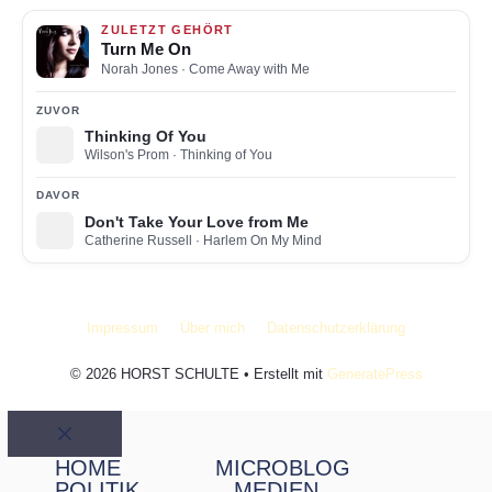
ZULETZT GEHÖRT
Turn Me On
Norah Jones
· Come Away with Me
ZUVOR
Thinking Of You
Wilson's Prom
· Thinking of You
DAVOR
Don't Take Your Love from Me
Catherine Russell
· Harlem On My Mind
Impressum
Über mich
Datenschutzerklärung
© 2026 HORST SCHULTE
• Erstellt mit
GeneratePress
Schließen
HOME
MICROBLOG
POLITIK
MEDIEN