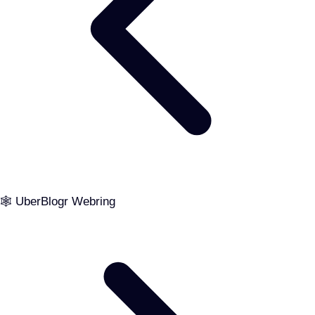
🕸️ UberBlogr Webring