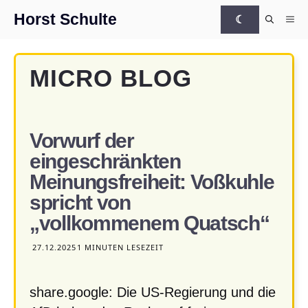
Zum Inhalt springen
Horst Schulte
☾
Me
MICRO BLOG
Vorwurf der
eingeschränkten
Meinungsfreiheit: Voßkuhle
spricht von
„vollkommenem Quatsch“
27.12.2025
1 MINUTEN LESEZEIT
share.google: Die US-Regierung und die