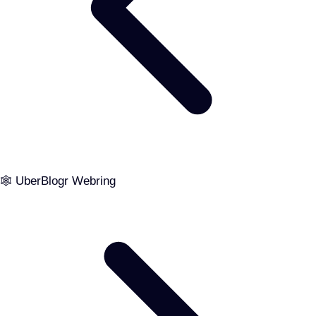
🕸️ UberBlogr Webring