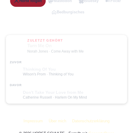
Horst folgen
Mastodon
Bluesky
Flickr
Bedburgisches
ZULETZT GEHÖRT
Turn Me On
Norah Jones
· Come Away with Me
ZUVOR
Thinking Of You
Wilson's Prom
· Thinking of You
DAVOR
Don't Take Your Love from Me
Catherine Russell
· Harlem On My Mind
Impressum
Über mich
Datenschutzerklärung