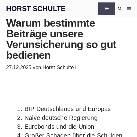
Zum Inhalt springen
HORST SCHULTE
☀
Me
Warum bestimmte
Beiträge unsere
Verunsicherung so gut
bedienen
27.12.2025
von
Horst Schulte
i
BIP Deutschlands und Europas
Naive deutsche Regierung
Eurobonds und die Union
Großer Schaden über die Schulden