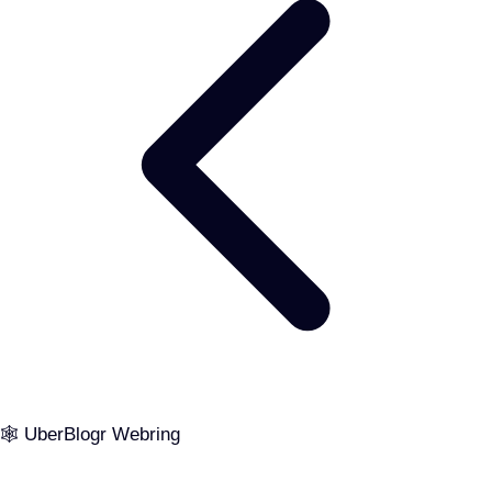
🕸️ UberBlogr Webring