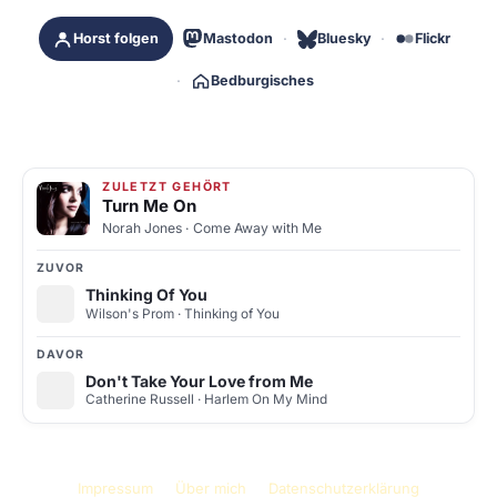
Horst folgen
Mastodon
Bluesky
Flickr
Bedburgisches
ZULETZT GEHÖRT
Turn Me On
Norah Jones
· Come Away with Me
ZUVOR
Thinking Of You
Wilson's Prom
· Thinking of You
DAVOR
Don't Take Your Love from Me
Catherine Russell
· Harlem On My Mind
Impressum
Über mich
Datenschutzerklärung