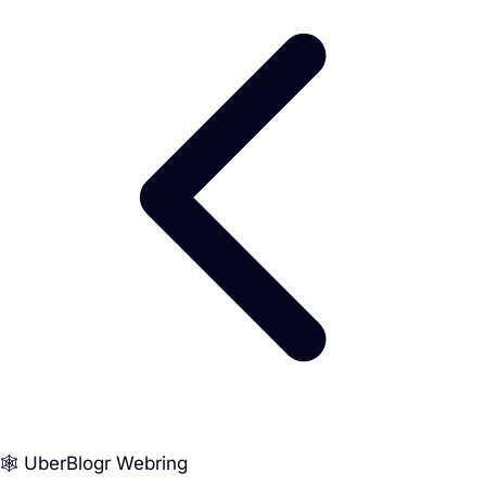
🕸️ UberBlogr Webring