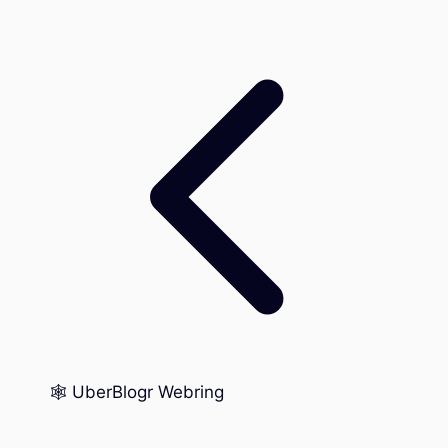
🕸️ UberBlogr Webring