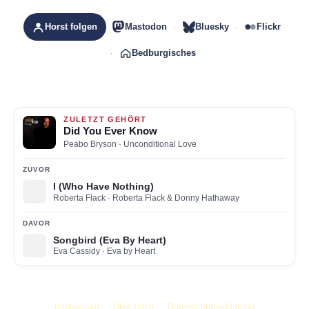
Horst folgen
Mastodon
Bluesky
Flickr
Bedburgisches
ZULETZT GEHÖRT
Did You Ever Know
Peabo Bryson
· Unconditional Love
ZUVOR
I (Who Have Nothing)
Roberta Flack
· Roberta Flack & Donny Hathaway
DAVOR
Songbird (Eva By Heart)
Eva Cassidy
· Eva by Heart
Impressum
Über mich
Datenschutzerklärung