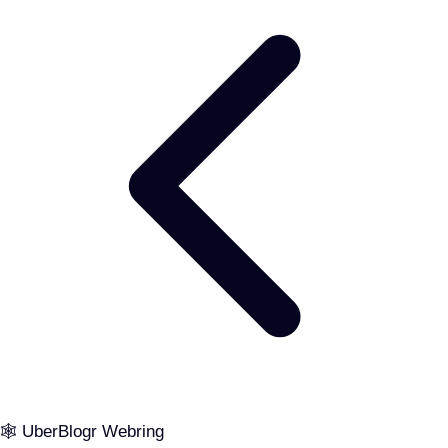
🕸️ UberBlogr Webring