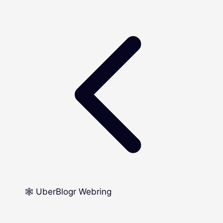
🕸️ UberBlogr Webring