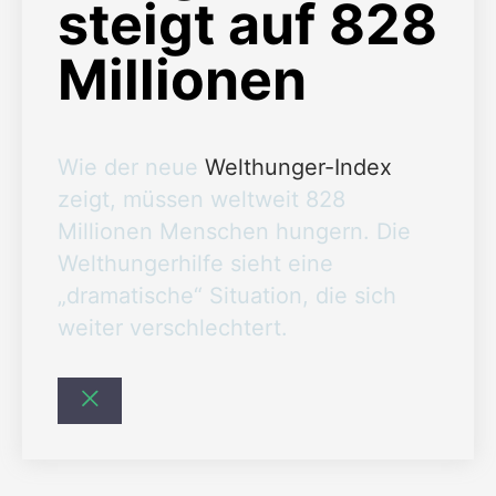
steigt auf 828
Millionen
Wie der neue
Welthunger-Index
zeigt, müssen weltweit 828
Millionen Menschen hungern. Die
Welthungerhilfe sieht eine
„dramatische“ Situation, die sich
weiter verschlechtert.