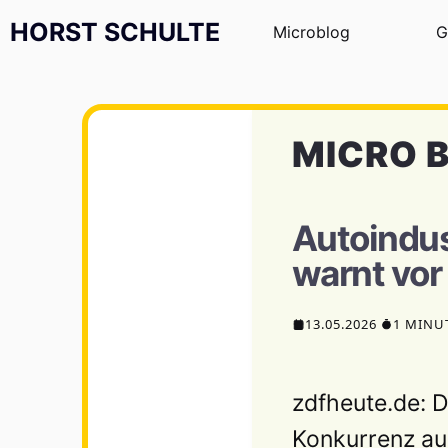
Zum Inhalt springen
HORST SCHULTE
Microblog
G
MICRO 
Autoindus
warnt vor
13.05.2026
1 MINU
zdfheute.de: D
Konkurrenz aus