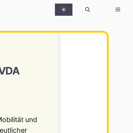
☀
 VDA
obilität und
eutlicher