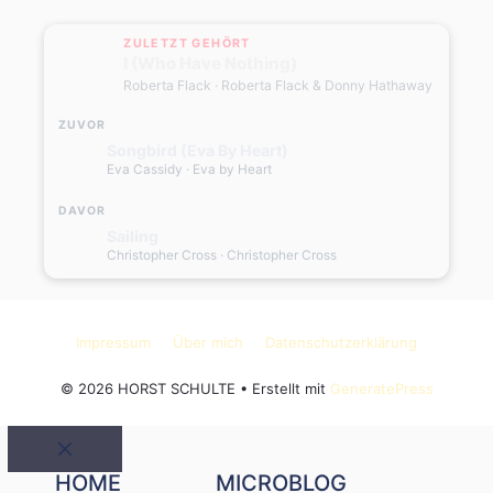
ZULETZT GEHÖRT
I (Who Have Nothing)
Roberta Flack
· Roberta Flack & Donny Hathaway
ZUVOR
Songbird (Eva By Heart)
Eva Cassidy
· Eva by Heart
DAVOR
Sailing
Christopher Cross
· Christopher Cross
Impressum
Über mich
Datenschutzerklärung
© 2026 HORST SCHULTE
• Erstellt mit
GeneratePress
Schließen
HOME
MICROBLOG