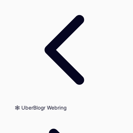
🕸️ UberBlogr Webring