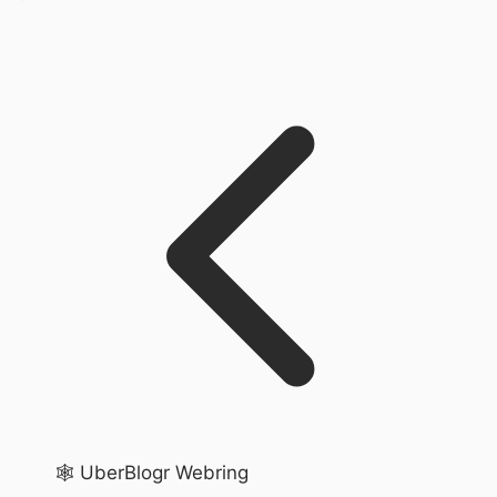
🕸️ UberBlogr Webring