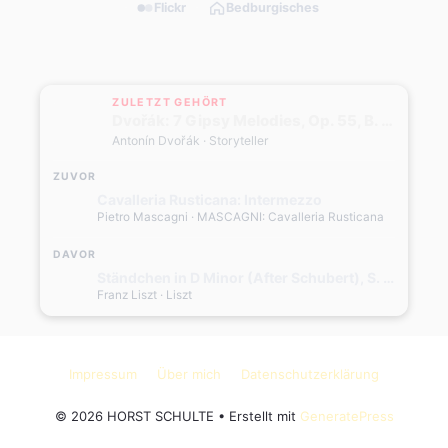
Flickr
Bedburgisches
ZULETZT GEHÖRT
Dvořák: 7 Gipsy Melodies, Op. 55, B. 104: No. 4, Als die alte Mutter (Transcr. for Trumpet and Orchestra)
Antonín Dvořák
· Storyteller
ZUVOR
Cavalleria Rusticana: Intermezzo
Pietro Mascagni
· MASCAGNI: Cavalleria Rusticana
DAVOR
Ständchen in D Minor (After Schubert), S. 560
Franz Liszt
· Liszt
Impressum
Über mich
Datenschutzerklärung
© 2026 HORST SCHULTE
• Erstellt mit
GeneratePress