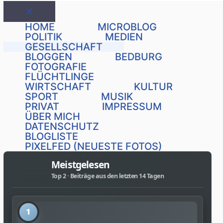
Schließen
HOME
MICROBLOG
POLITIK
MEDIEN
GESELLSCHAFT
BLOGGEN
BEDBURG
FOTOGRAFIE
FLÜCHTLINGE
WIRTSCHAFT
KULTUR
SPORT
MUSIK
PRIVAT
IMPRESSUM
ÜBER MICH
DATENSCHUTZ
BLOGLISTE
PIXELFED (NEUESTE FOTOS)
Meistgelesen
Top 2 · Beiträge aus den letzten 14 Tagen
1