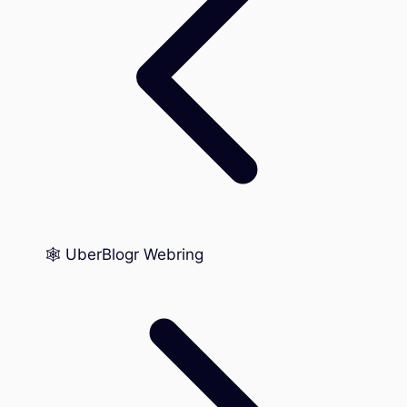
🕸️ UberBlogr Webring