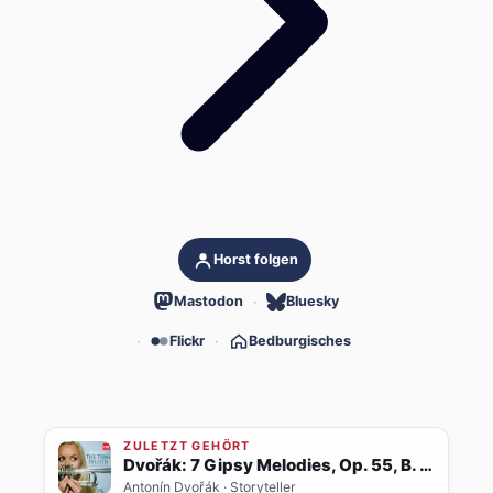
Horst folgen
Mastodon
Bluesky
Flickr
Bedburgisches
ZULETZT GEHÖRT
Dvořák: 7 Gipsy Melodies, Op. 55, B. 104: No. 4, Als die alte Mutter (Transcr. for Trumpet and Orchestra)
Antonín Dvořák
· Storyteller