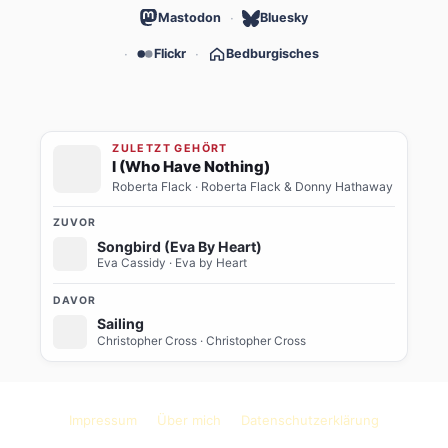
Mastodon
Bluesky
Flickr
Bedburgisches
ZULETZT GEHÖRT
I (Who Have Nothing)
Roberta Flack
· Roberta Flack & Donny Hathaway
ZUVOR
Songbird (Eva By Heart)
Eva Cassidy
· Eva by Heart
DAVOR
Sailing
Christopher Cross
· Christopher Cross
Impressum
Über mich
Datenschutzerklärung