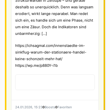
Strukturwandel in Zeitlupe – und gerade
deshalb so unerquicklich. Denn was langsam
erodiert, wirkt lange reparabel. Man redet
sich ein, es handle sich um eine Phase, nicht
um eine Zäsur. Doch die Indikatoren sind
unbarmherzig: […]
https://
ichsagmal.com/innenstaedte-im-
sinkflug-warum-der-stationaere-handel-
keine-schonzeit-mehr-hat/
https://
wp.me/p880Y-i1b
24.01.2026, 15:23
0
Boosts
0
Favoriten