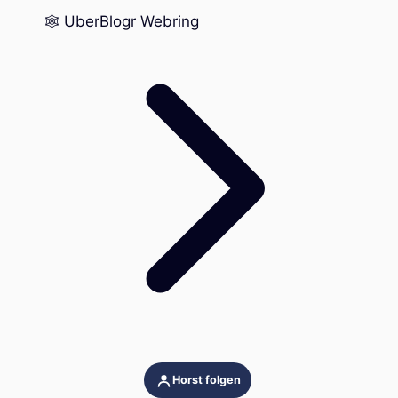
🕸️ UberBlogr Webring
Horst folgen