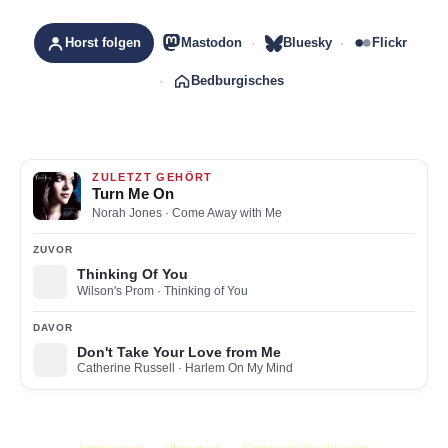
Horst folgen
Mastodon
Bluesky
Flickr
Bedburgisches
ZULETZT GEHÖRT
Turn Me On
Norah Jones
· Come Away with Me
ZUVOR
Thinking Of You
Wilson's Prom
· Thinking of You
DAVOR
Don't Take Your Love from Me
Catherine Russell
· Harlem On My Mind