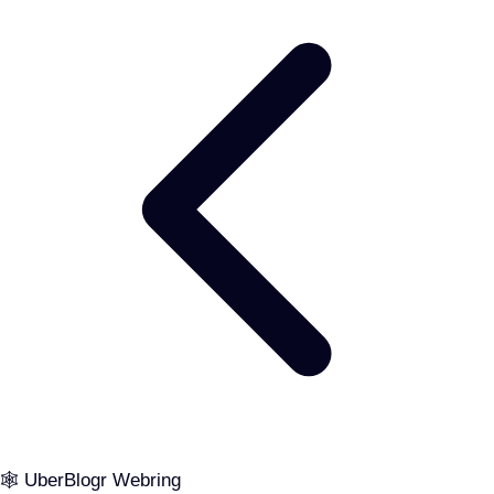
🕸️ UberBlogr Webring