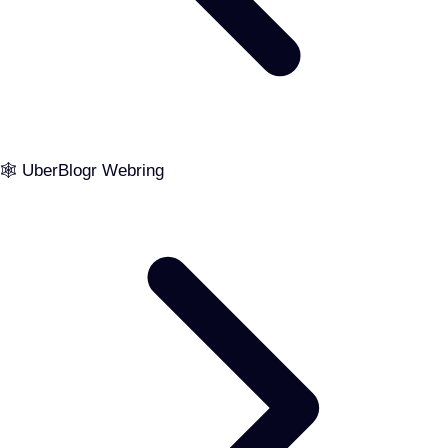
🕸️ UberBlogr Webring