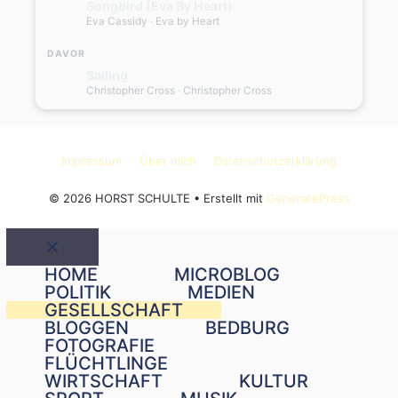
Songbird (Eva By Heart)
Eva Cassidy
· Eva by Heart
DAVOR
Sailing
Christopher Cross
· Christopher Cross
Impressum
Über mich
Datenschutzerklärung
© 2026 HORST SCHULTE
• Erstellt mit
GeneratePress
Schließen
HOME
MICROBLOG
POLITIK
MEDIEN
GESELLSCHAFT
BLOGGEN
BEDBURG
FOTOGRAFIE
FLÜCHTLINGE
WIRTSCHAFT
KULTUR