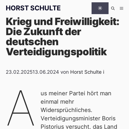
Zum Inhalt springen
HORST SCHULTE
☀
Me
Krieg und Freiwilligkeit:
Die Zukunft der
deutschen
Verteidigungspolitik
23.02.2025
13.06.2024
von
Horst Schulte
i
A
us meiner Partei hört man
einmal mehr
Widersprüchliches.
Verteidigungsminister Boris
Pistorius versucht, das Land