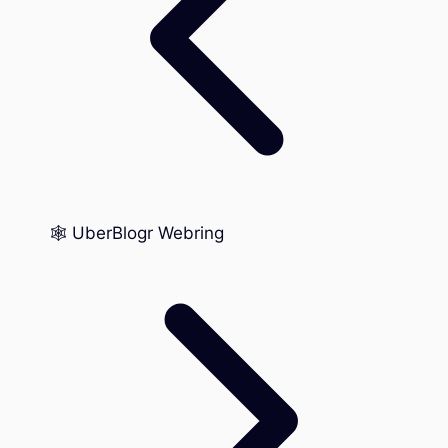
🕸️ UberBlogr Webring