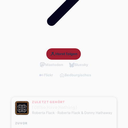
Horst folgen
Mastodon
Bluesky
Flickr
Bedburgisches
ZULETZT GEHÖRT
I (Who Have Nothing)
Roberta Flack
· Roberta Flack & Donny Hathaway
ZUVOR