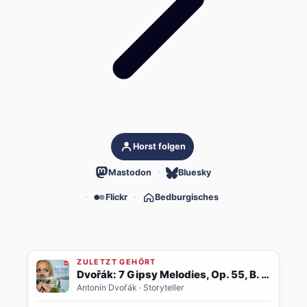
Horst folgen
Mastodon
Bluesky
Flickr
Bedburgisches
ZULETZT GEHÖRT
Dvořák: 7 Gipsy Melodies, Op. 55, B. 104: No. 4, Als die alte Mutter (Transcr. for Trumpet and Orchestra)
Antonín Dvořák
· Storyteller