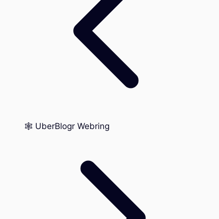
🕸️ UberBlogr Webring