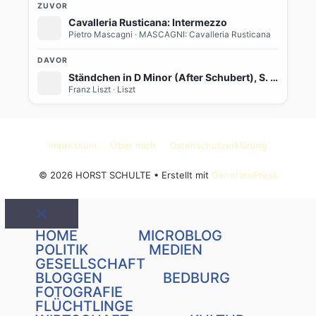
ZUVOR
Cavalleria Rusticana: Intermezzo
Pietro Mascagni
· MASCAGNI: Cavalleria Rusticana
DAVOR
Ständchen in D Minor (After Schubert), S. 560
Franz Liszt
· Liszt
Impressum
Über mich
Datenschutzerklärung
© 2026 HORST SCHULTE
• Erstellt mit
GeneratePress
Schließen
HOME
MICROBLOG
POLITIK
MEDIEN
GESELLSCHAFT
BLOGGEN
BEDBURG
FOTOGRAFIE
FLÜCHTLINGE