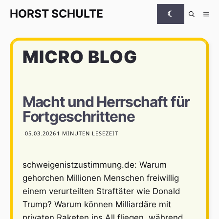
Zum Inhalt springen
HORST
SCHULTE
☾
Me
MICRO BLOG
Macht und Herrschaft für
Fortgeschrittene
05.03.2026
1 MINUTEN LESEZEIT
schweigenistzustimmung.de: Warum
gehorchen Millionen Menschen freiwillig
einem verurteilten Straftäter wie Donald
Trump? Warum können Milliardäre mit
privaten Raketen ins All fliegen, während